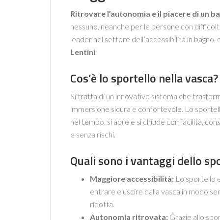
Ritrovare l’autonomia e il piacere di un b
nessuno, neanche per le persone con difficoltà
leader nel settore dell’accessibilità in bagno, o
Lentini
.
Cos’è lo sportello nella vasca?
Si tratta di un innovativo sistema che trasfor
immersione sicura e confortevole. Lo sportello,
nel tempo, si apre e si chiude con facilità, c
e senza rischi.
Quali sono i vantaggi dello spo
Maggiore accessibilità:
Lo sportello e
entrare e uscire dalla vasca in modo se
ridotta.
Autonomia ritrovata:
Grazie allo spor