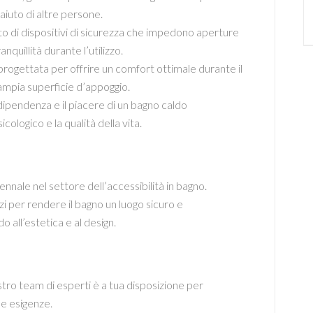
iuto di altre persone.
to di dispositivi di sicurezza che impedono aperture
quillità durante l’utilizzo.
rogettata per offrire un comfort ottimale durante il
mpia superficie d’appoggio.
dipendenza e il piacere di un bagno caldo
cologico e la qualità della vita.
nnale nel settore dell’accessibilità in bagno.
i per rendere il bagno un luogo sicuro e
o all’estetica e al design.
stro team di esperti è a tua disposizione per
tue esigenze.