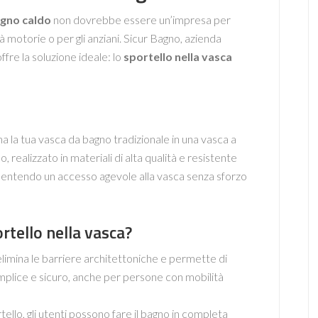
agno caldo
non dovrebbe essere un’impresa per
 motorie o per gli anziani. Sicur Bagno, azienda
ffre la soluzione ideale: lo
sportello nella vasca
ma la tua vasca da bagno tradizionale in una vasca a
 realizzato in materiali di alta qualità e resistente
onsentendo un accesso agevole alla vasca senza sforzo
rtello nella vasca?
limina le barriere architettoniche e permette di
mplice e sicuro, anche per persone con mobilità
tello, gli utenti possono fare il bagno in completa